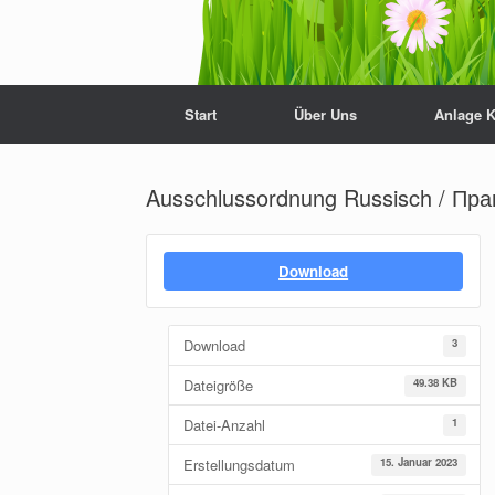
Start
Über Uns
Anlage 
Ausschlussordnung Russisch / Пр
Download
Download
3
Dateigröße
49.38 KB
Datei-Anzahl
1
Erstellungsdatum
15. Januar 2023