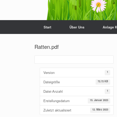
Start
Über Uns
Anlage 
Ratten.pdf
Version
1
Dateigröße
72.72 KB
Datei-Anzahl
1
Erstellungsdatum
15. Januar 2023
Zuletzt aktualisiert
12. März 2023