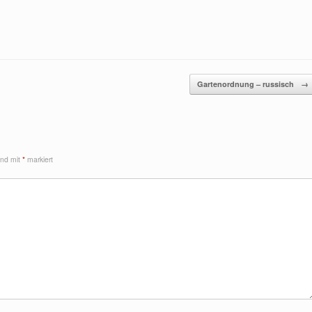
Gartenordnung – russisch
→
sind mit
*
markiert